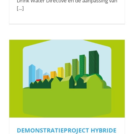
Drink Water Directive en de aanpassing van
[...]
DEMONSTRATIEPROJECT HYBRIDE